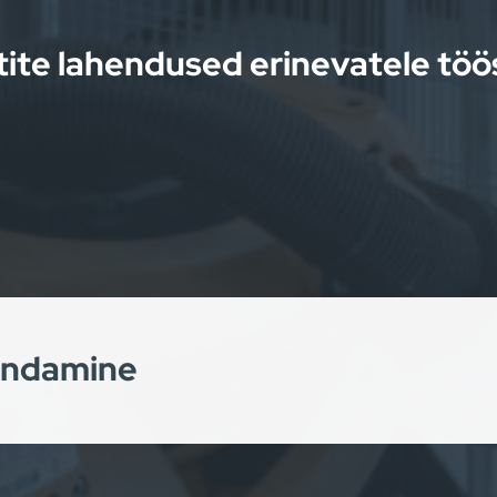
ite lahendused erinevatele tö
indamine
ik teostada erinevat