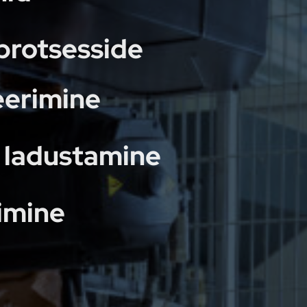
protsesside
eerimine
 ladustamine
rimine