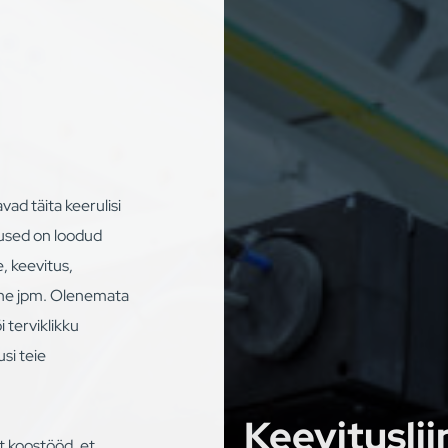
ad täita keerulisi
dused on loodud
, keevitus,
ine jpm. Olenemata
i terviklikku
si teie
Keevituslii
 koostööd, et