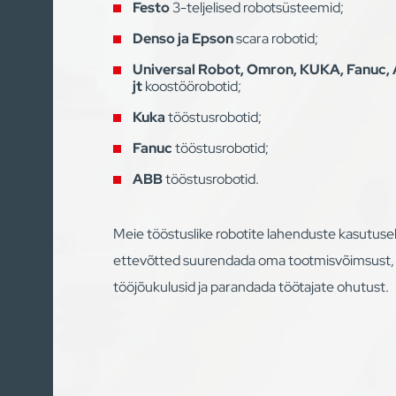
Festo
3-teljelised robotsüsteemid;
Denso ja Epson
scara robotid;
Universal Robot, Omron, KUKA, Fanuc,
jt
koostöörobotid;
Kuka
tööstusrobotid;
Fanuc
tööstusrobotid;
ABB
tööstusrobotid.
Meie tööstuslike robotite lahenduste kasutus
ettevõtted suurendada oma tootmisvõimsust
tööjõukulusid ja parandada töötajate ohutust.