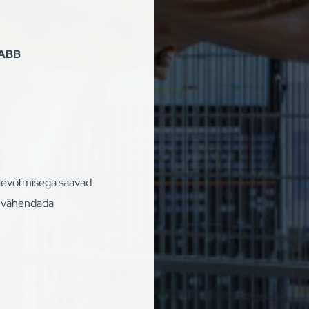
 ABB
elevõtmisega saavad
, vähendada