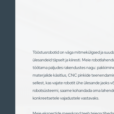
Tööstusrobotid on väga mitmekülgsed ja suudav
ülesandeid täpselt ja kiiresti. Meie robotlahen
töötama paljudes rakendustes nagu: pakkimine
materjalide käsitlus, CNC pinkide teenendam
sellest, kas vajate robotit ühe ülesande jaoks võ
robotsüsteemi, saame kohandada oma lahendu
konkreetsetele vajadustele vastavaks.
Meie ekspertide meeskond teeb teiega tihedat