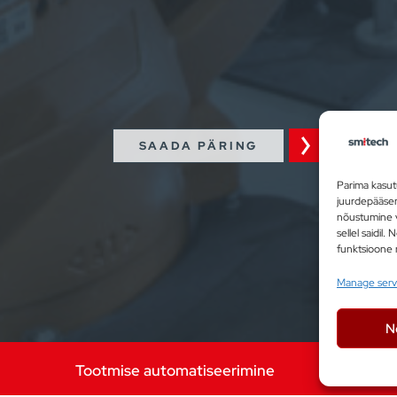
damist: CNC pingid,
ms. Robotid võimaldavad
da operaatorid
st.
SAADA PÄRING
Parima kasu
juurdepääsem
nõustumine v
sellel saidi
funktsioone 
Manage serv
N
Tootmise automatiseerimine