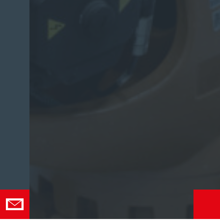
tüüpi tööstusmasinate teenin
stantsid, plastivalu seadmed j
tõsta effektiivsust ja eemalda
ebamugavatest tööprotsesside