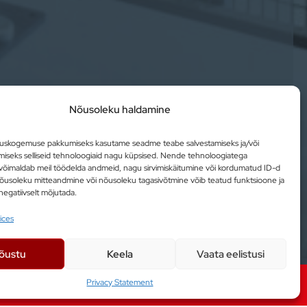
Nõusoleku haldamine
tuskogemuse pakkumiseks kasutame seadme teabe salvestamiseks ja/või
iseks selliseid tehnoloogiaid nagu küpsised. Nende tehnoloogiatega
õimaldab meil töödelda andmeid, nagu sirvimiskäitumine või kordumatud ID-d
l. Nõusoleku mitteandmine või nõusoleku tagasivõtmine võib teatud funktsioone ja
negatiivselt mõjutada.
ices
õustu
Keela
Vaata eelistusi
Privacy Statement
Tööstusautomaatika lahendused