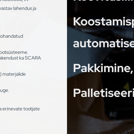
vastav lahendus ja
Koostamis
 kohandatud
automatis
obotsüsteeme.
 rakendust ka SCARA
Pakkimine,
) materjalide
Palletisee
tuge.
 erinevate tootjate