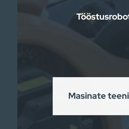
Tööstusrobot
Masinate teen
Tööstusrobotite abil on võimal