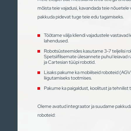
mõista teie vajadusi, kavandada teie nõuetele 
pakkuda pidevat tuge teie edu tagamiseks.
Töötame välja kliendi vajadustele vastavad
lahendused.
Robotsüsteemides kasutame 3-7 teljelisi r
Spetsiifilsemate ülesannete puhul leiavad
ja Cartesian tüüpi robotid.
Lisaks pakume ka mobiilseid roboteid (AGV
liigutamiseks tootmises.
Pakume ka paigaldust, koolitust ja tehnilist 
Oleme avatud integraator ja suudame pakkuda
roboteid: