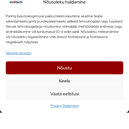
Nõusoleku haldamine
Parima kasutuskogemuse pakkumiseks kasutame seadme teabe
salvestamiseks ja/või juurdepääsemiseks selliseid tehnoloogiaid nagu küpsised.
Nende tehnoloogiatega nõustumine võimaldab meil töödelda andmeid, nagu
sirvimiskäitumine või kordumatud ID-d sellel saidil. Nõusoleku mitteandmine
või nõusoleku tagasivõtmine võib teatud funktsioone ja funktsioone
negatiivselt mõjutada.
Manage services
Nõustu
Keela
Vaata eelistusi
Privacy Statement