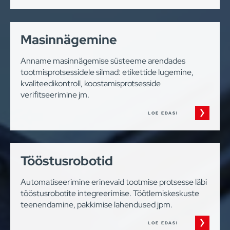
Masinnägemine
Anname masinnägemise süsteeme arendades
tootmisprotsessidele silmad: etikettide lugemine,
kvaliteedikontroll, koostamisprotsesside
verifitseerimine jm.
LOE EDASI
Tööstusrobotid
Automatiseerimine erinevaid tootmise protsesse läbi
tööstusrobotite integreerimise. Töötlemiskeskuste
teenendamine, pakkimise lahendused jpm.
LOE EDASI