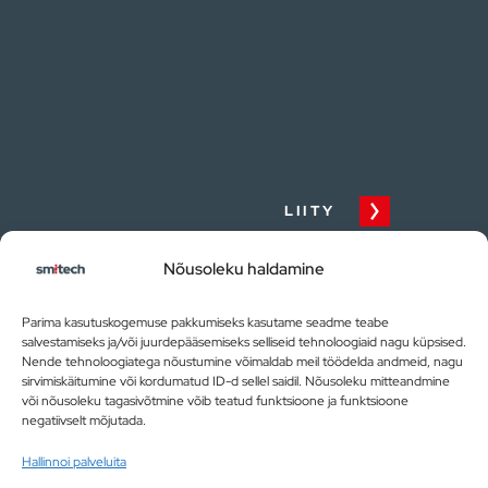
LIITY
Tiedot
Nõusoleku haldamine
Parima kasutuskogemuse pakkumiseks kasutame seadme teabe
TIETOA MEISTÄ
salvestamiseks ja/või juurdepääsemiseks selliseid tehnoloogiaid nagu küpsised.
Nende tehnoloogiatega nõustumine võimaldab meil töödelda andmeid, nagu
sirvimiskäitumine või kordumatud ID-d sellel saidil. Nõusoleku mitteandmine
LIITY MEIHIN
või nõusoleku tagasivõtmine võib teatud funktsioone ja funktsioone
negatiivselt mõjutada.
TEHTY TYÖ
Hallinnoi palveluita