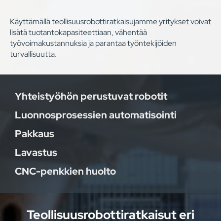
Käyttämällä teollisuusrobottiratkaisujamme yritykset voivat
lisätä tuotantokapasiteettiaan, vähentää
työvoimakustannuksia ja parantaa työntekijöiden
turvallisuutta.
Yhteistyöhön perustuvat robotit
Luonnosprosessien automatisointi
Pakkaus
Lavastus
CNC-penkkien huolto
Teollisuusrobottiratkaisut eri