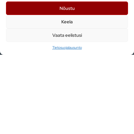
PALAUTE
Nõustu
OTA YHTEYTTÄ
Keela
Palvelut
Vaata eelistusi
Tietosuojalausunto
TEOLLINEN AUTOMAATIO
TUOTANNON AUTOMATISOINTI
TEOLLISUUSROBOTIT
MASSATUOTANTO
Osallistuimme CE-
sertifiointikoulutukseen
Pysyäksemme ajan tasalla alan
kehityksestä ja ollaksemme varmoja siitä,
että tarjoamme vain korkeinta laatua ja