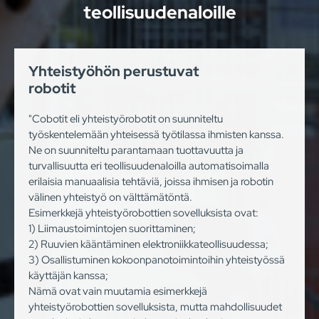
teollisuudenaloille
Yhteistyöhön perustuvat
robotit
"Cobotit eli yhteistyörobotit on suunniteltu
työskentelemään yhteisessä työtilassa ihmisten kanssa.
Ne on suunniteltu parantamaan tuottavuutta ja
turvallisuutta eri teollisuudenaloilla automatisoimalla
erilaisia manuaalisia tehtäviä, joissa ihmisen ja robotin
välinen yhteistyö on välttämätöntä.
Esimerkkejä yhteistyörobottien sovelluksista ovat:
1) Liimaustoimintojen suorittaminen;
2) Ruuvien kääntäminen elektroniikkateollisuudessa;
3) Osallistuminen kokoonpanotoimintoihin yhteistyössä
käyttäjän kanssa;
Nämä ovat vain muutamia esimerkkejä
yhteistyörobottien sovelluksista, mutta mahdollisuudet