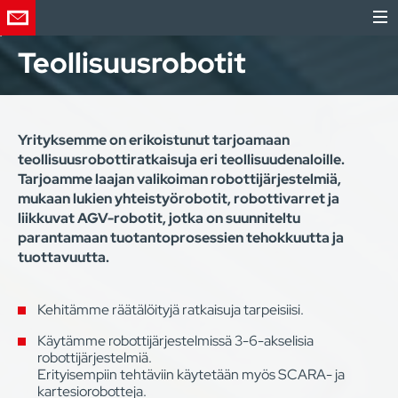
Teollisuusrobotit
Yrityksemme on erikoistunut tarjoamaan
teollisuusrobottiratkaisuja eri teollisuudenaloille.
Tarjoamme laajan valikoiman robottijärjestelmiä,
mukaan lukien yhteistyörobotit, robottivarret ja
liikkuvat AGV-robotit, jotka on suunniteltu
parantamaan tuotantoprosessien tehokkuutta ja
tuottavuutta.
Kehitämme räätälöityjä ratkaisuja tarpeisiisi.
Käytämme robottijärjestelmissä 3-6-akselisia
robottijärjestelmiä.
Erityisempiin tehtäviin käytetään myös SCARA- ja
kartesiorobotteja.