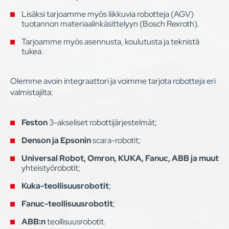
Lisäksi tarjoamme myös liikkuvia robotteja (AGV)
tuotannon materiaalinkäsittelyyn (Bosch Rexroth).
Tarjoamme myös asennusta, koulutusta ja teknistä
tukea.
Olemme avoin integraattori ja voimme tarjota robotteja eri
valmistajilta:
Feston
3-akseliset robottijärjestelmät;
Denson ja Epsonin
scara-robotit;
Universal Robot, Omron, KUKA, Fanuc, ABB ja muut
yhteistyörobotit;
Kuka-teollisuusrobotit
;
Fanuc-teollisuusrobotit
;
ABB:n
teollisuusrobotit.