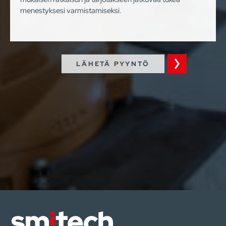
menestyksesi varmistamiseksi.
LÄHETÄ PYYNTÖ