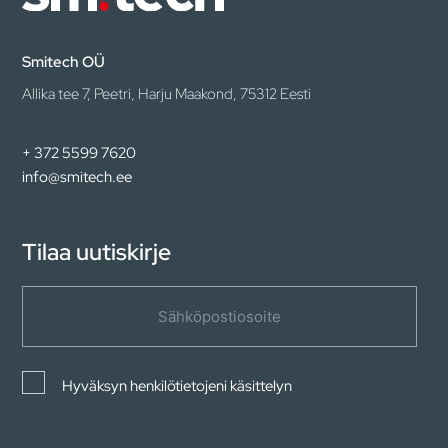
Smitech OÜ
Allika tee 7, Peetri, Harju Maakond, 75312 Eesti
+ 372 5599 7620
info@smitech.ee
Tilaa uutiskirje
Hyväksyn henkilötietojeni käsittelyn