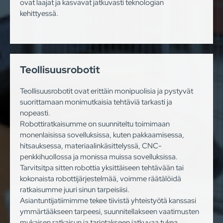
ovat laajat ja kasvavat jatkuvasti teknologian
kehittyessä.
Teollisuusrobotit
Teollisuusrobotit ovat erittäin monipuolisia ja pystyvät
suorittamaan monimutkaisia tehtäviä tarkasti ja
nopeasti.
Robottiratkaisumme on suunniteltu toimimaan
monenlaisissa sovelluksissa, kuten pakkaamisessa,
hitsauksessa, materiaalinkäsittelyssä, CNC-
penkkihuollossa ja monissa muissa sovelluksissa.
Tarvitsitpa sitten robottia yksittäiseen tehtävään tai
kokonaista robottijärjestelmää, voimme räätälöidä
ratkaisumme juuri sinun tarpeisiisi.
Asiantuntijatiimimme tekee tiivistä yhteistyötä kanssasi
ymmärtääkseen tarpeesi, suunnitellakseen vaatimusten
mukaisen ratkaisun ja tarjotakseen jatkuvaa tukea