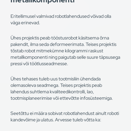
Eritellimusel valmivad robotlahendused võivad olla
väga erinevad.
Ühes projektis peab tööstusrobot käsitsema õrna
pakendit, ilma seda deformeerimata. Teises projektis
tõstab robot mitmekümne kilogrammi raskust
metallkomponenti ning paigutab selle suure täpsusega
pressi või töötlusseadmesse.
Ühes tehases tuleb uus tootmisliin ühendada
olemasoleva seadmega. Teises projektis peab
lahendus suhtlema kvaliteedikontrolli, lao,
tootmisplaneerimise või ettevõtte infosüsteemiga.
Seetõttu ei määra sobivat robotlahendust ainult roboti
kandevõime ja ulatus. Arvesse tuleb võtta ka: