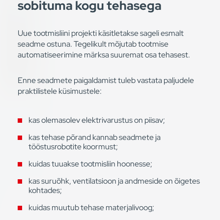
sobituma kogu tehasega
Uue tootmisliini projekti käsitletakse sageli esmalt
seadme ostuna. Tegelikult mõjutab tootmise
automatiseerimine märksa suuremat osa tehasest.
Enne seadmete paigaldamist tuleb vastata paljudele
praktilistele küsimustele:
kas olemasolev elektrivarustus on piisav;
kas tehase põrand kannab seadmete ja
tööstusrobotite koormust;
kuidas tuuakse tootmisliin hoonesse;
kas suruõhk, ventilatsioon ja andmeside on õigetes
kohtades;
kuidas muutub tehase materjalivoog;