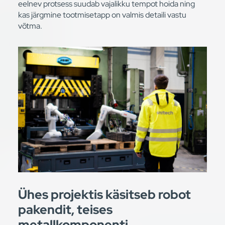
eelnev protsess suudab vajalikku tempot hoida ning
kas järgmine tootmisetapp on valmis detaili vastu
võtma.
Ühes projektis käsitseb robot
pakendit, teises
metallkomponenti