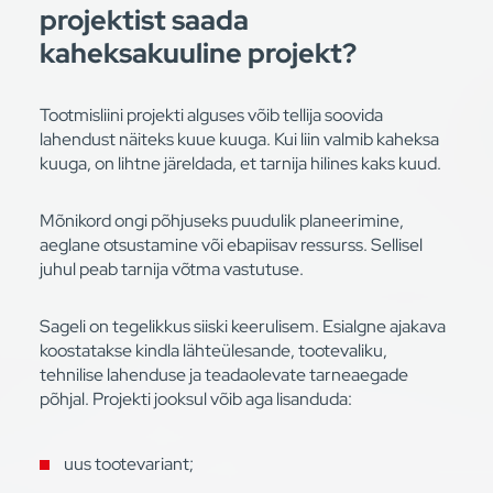
projektist saada
kaheksakuuline projekt?
Tootmisliini projekti alguses võib tellija soovida
lahendust näiteks kuue kuuga. Kui liin valmib kaheksa
kuuga, on lihtne järeldada, et tarnija hilines kaks kuud.
Mõnikord ongi põhjuseks puudulik planeerimine,
aeglane otsustamine või ebapiisav ressurss. Sellisel
juhul peab tarnija võtma vastutuse.
Sageli on tegelikkus siiski keerulisem. Esialgne ajakava
koostatakse kindla lähteülesande, tootevaliku,
tehnilise lahenduse ja teadaolevate tarneaegade
põhjal. Projekti jooksul võib aga lisanduda:
uus tootevariant;