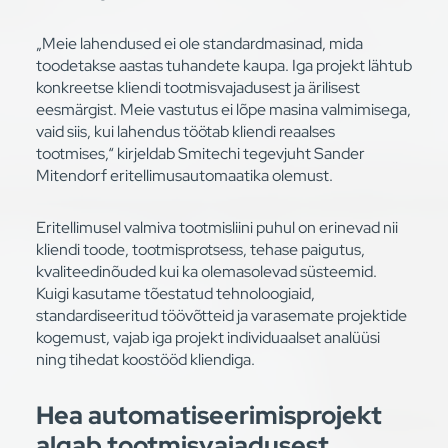
„Meie lahendused ei ole standardmasinad, mida
toodetakse aastas tuhandete kaupa. Iga projekt lähtub
konkreetse kliendi tootmisvajadusest ja ärilisest
eesmärgist. Meie vastutus ei lõpe masina valmimisega,
vaid siis, kui lahendus töötab kliendi reaalses
tootmises,“ kirjeldab Smitechi tegevjuht Sander
Mitendorf eritellimusautomaatika olemust.
Eritellimusel valmiva tootmisliini puhul on erinevad nii
kliendi toode, tootmisprotsess, tehase paigutus,
kvaliteedinõuded kui ka olemasolevad süsteemid.
Kuigi kasutame tõestatud tehnoloogiaid,
standardiseeritud töövõtteid ja varasemate projektide
kogemust, vajab iga projekt individuaalset analüüsi
ning tihedat koostööd kliendiga.
Hea automatiseerimisprojekt
algab tootmisvajadusest