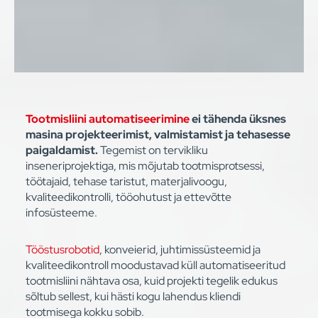
Tootmisliini automatiseerimine
ei tähenda üksnes
masina projekteerimist, valmistamist ja tehasesse
paigaldamist.
Tegemist on tervikliku
inseneriprojektiga, mis mõjutab tootmisprotsessi,
töötajaid, tehase taristut, materjalivoogu,
kvaliteedikontrolli, tööohutust ja ettevõtte
infosüsteeme.
Tööstusrobotid
, konveierid, juhtimissüsteemid ja
kvaliteedikontroll moodustavad küll automatiseeritud
tootmisliini nähtava osa, kuid projekti tegelik edukus
sõltub sellest, kui hästi kogu lahendus kliendi
tootmisega kokku sobib.