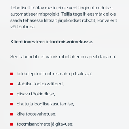
Tehniliselt töötav masin ei ole veel tingimata edukas
automatiseerimisprojekt. Tellija tegelik eesmärk ei ole
saada tehasesse lihtsalt järjekordset robotit, konveierit
või töölauda.
Klient investeerib tootmisvõimekusse.
See tähendab, et valmis robotlahendus peab tagama:
kokkulepitud tootmismahu ja tsükliaja;
stabiilse tootekvaliteedi;
piisava töökindluse;
ohutu ja loogilise kasutamise;
kiire tootevahetuse;
tootmisandmete jälgitavuse;