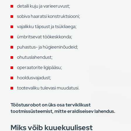
detaili kuju ja varieeruvust;
sobiva haaratsi konstruktsiooni;
vajalikku täpsust ja tsükliaega;
ümbritsevat töökeskkonda;
puhastus- ja hügieeninõudeid;
ohutuslahendust;
operaatorite ligipääsu;
hooldusvajadust;
tootevaliku tulevasi muudatusi.
Tööstusrobot on üks osa terviklikust
tootmissüsteemist, mitte eraldiseisev lahendus.
Miks võib kuuekuulisest