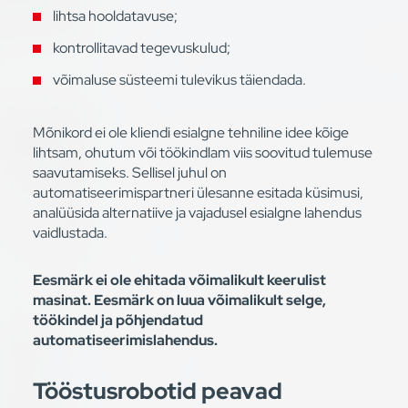
lihtsa hooldatavuse;
kontrollitavad tegevuskulud;
võimaluse süsteemi tulevikus täiendada.
Mõnikord ei ole kliendi esialgne tehniline idee kõige
lihtsam, ohutum või töökindlam viis soovitud tulemuse
saavutamiseks. Sellisel juhul on
automatiseerimispartneri ülesanne esitada küsimusi,
analüüsida alternatiive ja vajadusel esialgne lahendus
vaidlustada.
Eesmärk ei ole ehitada võimalikult keerulist
masinat. Eesmärk on luua võimalikult selge,
töökindel ja põhjendatud
automatiseerimislahendus.
Tööstusrobotid peavad