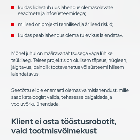
kuidas liidestub uus lahendus olemasolevate
seadmete ja infosüsteemidega;
millised on projekti tehnilised ja ärilised riskid;
kuidas peab lahendus olema tulevikus laiendatav.
Mõnel juhul on määrava tähtsusega väga lühike
tsükliaeg. Teises projektis on olulisem täpsus, hügieen,
jälgitavus, paindlik tootevahetus või süsteemi hilisem
laiendatavus.
Seetõttu ei ole enamasti olemas valmislahendust, mille
saab kataloogist valida, tehasesse paigaldada ja
vooluvõrku ühendada.
Klient ei osta tööstusrobotit,
vaid tootmisvõimekust