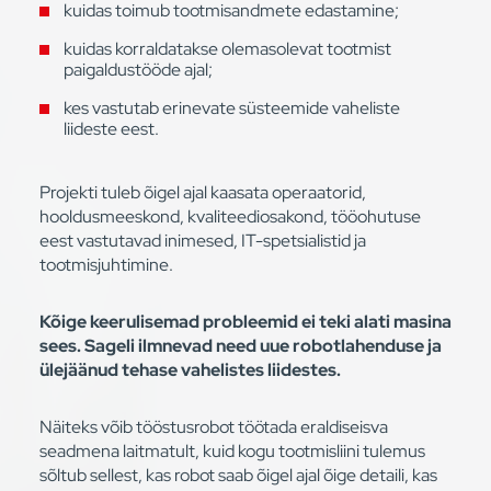
kuidas toimub tootmisandmete edastamine;
kuidas korraldatakse olemasolevat tootmist
paigaldustööde ajal;
kes vastutab erinevate süsteemide vaheliste
liideste eest.
Projekti tuleb õigel ajal kaasata operaatorid,
hooldusmeeskond, kvaliteediosakond, tööohutuse
eest vastutavad inimesed, IT-spetsialistid ja
tootmisjuhtimine.
Kõige keerulisemad probleemid ei teki alati masina
sees. Sageli ilmnevad need uue robotlahenduse ja
ülejäänud tehase vahelistes liidestes.
Näiteks võib tööstusrobot töötada eraldiseisva
seadmena laitmatult, kuid kogu tootmisliini tulemus
sõltub sellest, kas robot saab õigel ajal õige detaili, kas