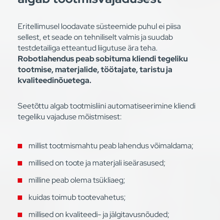
Eritellimusel loodavate süsteemide puhul ei piisa
sellest, et seade on tehniliselt valmis ja suudab
testdetailiga etteantud liigutuse ära teha.
Robotlahendus peab sobituma kliendi tegeliku
tootmise, materjalide, töötajate, taristu ja
kvaliteedinõuetega.
Seetõttu algab tootmisliini automatiseerimine kliendi
tegeliku vajaduse mõistmisest:
millist tootmismahtu peab lahendus võimaldama;
millised on toote ja materjali iseärasused;
milline peab olema tsükliaeg;
kuidas toimub tootevahetus;
millised on kvaliteedi- ja jälgitavusnõuded;