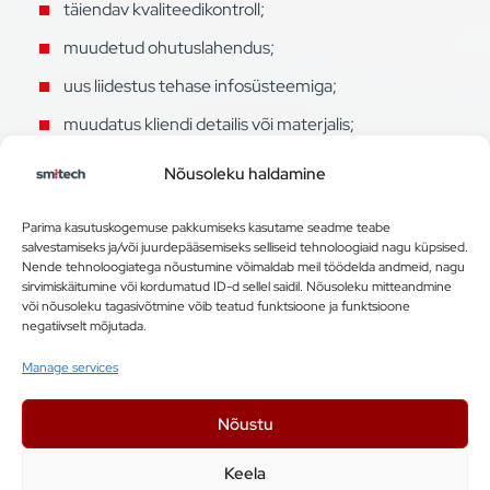
täiendav kvaliteedikontroll;
muudetud ohutuslahendus;
uus liidestus tehase infosüsteemiga;
muudatus kliendi detailis või materjalis;
täiendav funktsionaalsus.
Nõusoleku haldamine
Samuti võivad testdetailid saabuda kavandatust
Parima kasutuskogemuse pakkumiseks kasutame seadme teabe
salvestamiseks ja/või juurdepääsemiseks selliseid tehnoloogiaid nagu küpsised.
hiljem, kriitiliste komponentide tarneajad pikeneda või
Nende tehnoloogiatega nõustumine võimaldab meil töödelda andmeid, nagu
tehase ettevalmistustööd viibida.
sirvimiskäitumine või kordumatud ID-d sellel saidil. Nõusoleku mitteandmine
või nõusoleku tagasivõtmine võib teatud funktsioone ja funktsioone
negatiivselt mõjutada.
Ükski muudatus ei pruugi eraldi tunduda suur.
Manage services
Automatiseeritud tootmisliin on aga terviklik
süsteem, milles üks otsus võib mõjutada mitut
Nõustu
järgnevat projekteerimis-, valmistamis- ja
testimisetappi.
Keela