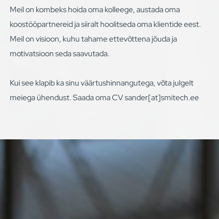
Meil on kombeks hoida oma kolleege, austada oma
koostööpartnereid ja siiralt hoolitseda oma klientide eest.
Meil on visioon, kuhu tahame ettevõttena jõuda ja
motivatsioon seda saavutada.
Kui see klapib ka sinu väärtushinnangutega, võta julgelt
meiega ühendust. Saada oma CV sander[at]smitech.ee