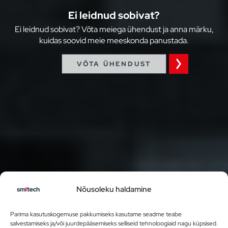
Ei leidnud sobivat?
projekteerid ja arendad automatiseeritud
Ei leidnud sobivat? Võta meiega ühendust ja anna märku,
tootmisliinide mehaanikasüsteeme;
kuidas soovid meie meeskonda panustada.
paned koos kliendiga paika vajaliku sisendinfo ja
teed analüüsid.
VÕTA ÜHENDUST
sinu hooleks on CAD modelleerimine, jooniste
koostamine (Autodesk Inventor, SolidWorks).
toetad tootmisosakonna tehnilisi töid, osaled
koostamisprotsessides.
vastutad parimate tarnijate valimise eest
(kaardistamine, hinnaläbirääkimised, ostu- ja
toodetud komponentide hankimine ja
kvaliteedikontroll jm).
Nõusoleku haldamine
Meil on eeldus sobida, kui sul on:
Parima kasutuskogemuse pakkumiseks kasutame seadme teabe
salvestamiseks ja/või juurdepääsemiseks selliseid tehnoloogiaid nagu küpsised.