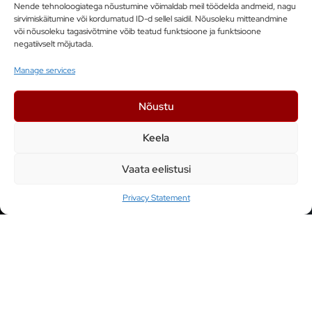
eelnev töökogemus tootmisliinide
Nende tehnoloogiatega nõustumine võimaldab meil töödelda andmeid, nagu
mehaanikasüsteemide projekteerimisel (CAD
sirvimiskäitumine või kordumatud ID-d sellel saidil. Nõusoleku mitteandmine
modelleerimine);
või nõusoleku tagasivõtmine võib teatud funktsioone ja funktsioone
negatiivselt mõjutada.
suur huvi valdkonna vastu ja soov töötada koos
nutika ja ambitsioonika meeskonnaga;
Manage services
hea eesti ja inglise keele oskus nii kõnes kui kirjas;
Nõustu
hea oskus klientidega ning tarnepartneritega
suhtlemises.
Keela
Vaata eelistusi
Omalt poolt pakume:
Privacy Statement
põnevaid ja väljakutsuvaid tootmise
automatiseerimise projekte (meil igavaid päevi ei
ole);
häid arenguvõimalusi kiirelt kasvavas ettevõttes
(koolitused jpm);
häid töötingimusi, nooruslikku kollektiivi ja tasemel