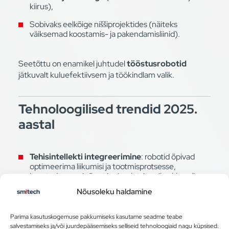
kiirus),
Sobivaks eelkõige niššiprojektides (näiteks
väiksemad koostamis- ja pakendamisliinid).
Seetõttu on enamikel juhtudel
tööstusrobotid
jätkuvalt kuluefektiivsem ja töökindlam valik.
Tehnoloogilised trendid 2025.
aastal
Tehisintellekti integreerimine
: robotid õpivad
optimeerima liikumisi ja tootmisprotsesse,
kasutades masinõpet ja simulatsioonikeskkondi.
Nõusoleku haldamine
Visioonisüsteemid
: kaamerad ja tehisnägemine
võimaldavad täpset kvaliteedikontrolli ja tooraine
positsioneerimist.
Parima kasutuskogemuse pakkumiseks kasutame seadme teabe
salvestamiseks ja/või juurdepääsemiseks selliseid tehnoloogiaid nagu küpsised.