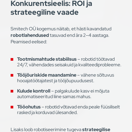
Konkurentsieelis: ROI ja
strateegiline vaade
Smitech OÜ kogemus näitab, et hästi kavandatud
robotlahendused
tasuvad end ära 2–4 aastaga.
Peamised eelised:
Tootmismahtude stabiilsus
– robotid töötavad
24/7, vähendades seisakuid ja kvaliteediprobleeme.
Tööjõuriskide maandamine
– vähene sõltuvus
hooajatöötajatest ja tööjõupuudusest.
Kulude kontroll
– palgakulude kasv ei mõjuta
automatiseeritud liine samas mahus.
Tööohutus
– robotid võtavad enda peale füüsiliselt
rasked ja korduvad ülesanded.
Lisaks loob robotiseerimine tugeva
strateegilise