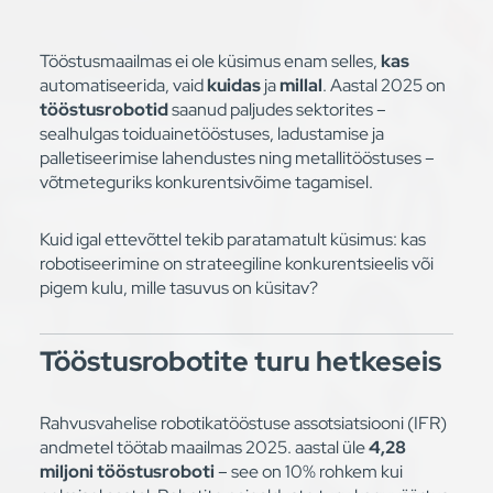
Tööstusmaailmas ei ole küsimus enam selles,
kas
automatiseerida, vaid
kuidas
ja
millal
. Aastal 2025 on
tööstusrobotid
saanud paljudes sektorites –
sealhulgas toiduainetööstuses, ladustamise ja
palletiseerimise lahendustes ning metallitööstuses –
võtmeteguriks konkurentsivõime tagamisel.
Kuid igal ettevõttel tekib paratamatult küsimus: kas
robotiseerimine on strateegiline konkurentsieelis või
pigem kulu, mille tasuvus on küsitav?
Tööstusrobotite turu hetkeseis
Rahvusvahelise robotikatööstuse assotsiatsiooni (IFR)
andmetel töötab maailmas 2025. aastal üle
4,28
miljoni tööstusroboti
– see on 10% rohkem kui