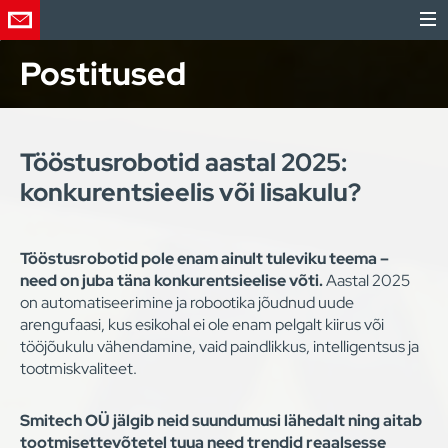
Postitused
Tööstusrobotid aastal 2025:
konkurentsieelis või lisakulu?
Tööstusrobotid pole enam ainult tuleviku teema –
need on juba täna konkurentsieelise võti.
Aastal 2025
on automatiseerimine ja robootika jõudnud uude
arengufaasi, kus esikohal ei ole enam pelgalt kiirus või
tööjõukulu vähendamine, vaid paindlikkus, intelligentsus ja
tootmiskvaliteet.
Smitech OÜ jälgib neid suundumusi lähedalt ning aitab
tootmisettevõtetel tuua need trendid reaalsesse