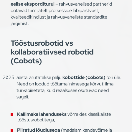
eelise eksporditurul
– rahvusvahelised partnerid
ootavad tarnijatelt protsesside läbipaistvust,
kvaliteedikindlust ja rahvusvaheliste standardite
järgimist.
Tööstusrobotid vs
kollaboratiivsed robotid
(Cobots)
aastal arutatakse palju
kobottide (cobots)
rolli üle.
Need on loodud töötama inimesega kõrvuti ilma
turvapiireteta, kuid reaalsuses osutuvad need
sageli:
Kallimaks lahenduseks
võrreldes klassikaliste
tööstusrobotitega,
Piiratud jõudlusega
(madalam kandevõime ja