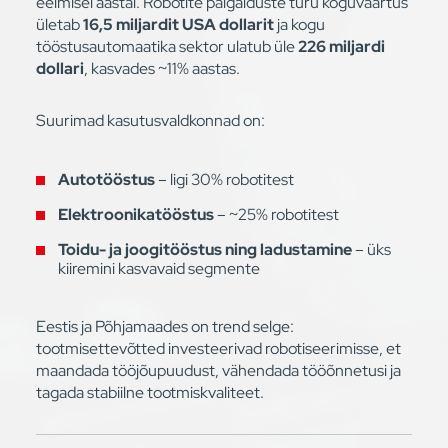
eelmisel aastal. Robotite paigalduste turu koguväärtus
ületab
16,5 miljardit USA dollarit
ja kogu
tööstusautomaatika sektor ulatub üle
226 miljardi
dollari
, kasvades ~11% aastas.
Suurimad kasutusvaldkonnad on:
Autotööstus
– ligi 30% robotitest
Elektroonikatööstus
– ~25% robotitest
Toidu- ja joogitööstus ning ladustamine
– üks
kiiremini kasvavaid segmente
Eestis ja Põhjamaades on trend selge:
tootmisettevõtted investeerivad robotiseerimisse, et
maandada tööjõupuudust, vähendada tööõnnetusi ja
tagada stabiilne tootmiskvaliteet.