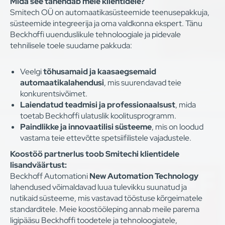
Mida see tähendab meie klientidele?
Smitech OÜ on automaatikasüsteemide teenusepakkuja,
süsteemide integreerija ja oma valdkonna ekspert. Tänu
Beckhoffi uuenduslikule tehnoloogiale ja pidevale
tehnilisele toele suudame pakkuda:
Veelgi
tõhusamaid ja kaasaegsemaid
automaatikalahendusi
, mis suurendavad teie
konkurentsivõimet.
Laiendatud teadmisi ja professionaalsust
, mida
toetab Beckhoffi ulatuslik koolitusprogramm.
Paindlikke ja innovaatilisi süsteeme
, mis on loodud
vastama teie ettevõtte spetsiifilistele vajadustele.
Koostöö partnerlus toob Smitechi klientidele
lisandväärtust:
Beckhoff Automationi
New Automation Technology
lahendused võimaldavad luua tulevikku suunatud ja
nutikaid süsteeme, mis vastavad tööstuse kõrgeimatele
standarditele. Meie koostööleping annab meile parema
ligipääsu Beckhoffi toodetele ja tehnoloogiatele,