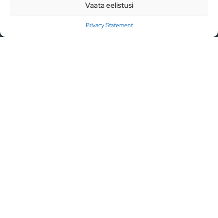
Vaata eelistusi
Liitu uudiskirjaga
Privacy Statement
Olen lugenud ja nõustun privaatsuspoliitika
tingimustega.
LIITU