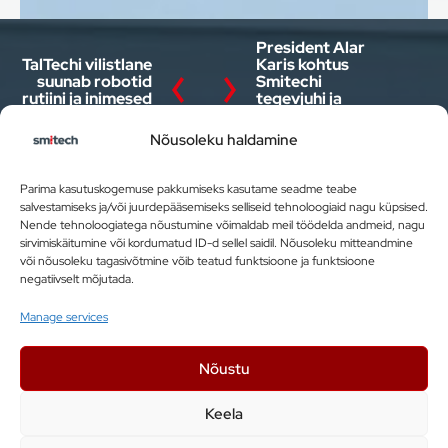
President Alar
TalTechi vilistlane
Karis kohtus
suunab robotid
Smitechi
rutiini ja inimesed
tegevjuhi ja
loovusele
teiste noorte
ettevõtjatega
Nõusoleku haldamine
Parima kasutuskogemuse pakkumiseks kasutame seadme teabe
salvestamiseks ja/või juurdepääsemiseks selliseid tehnoloogiaid nagu küpsised.
Nende tehnoloogiatega nõustumine võimaldab meil töödelda andmeid, nagu
sirvimiskäitumine või kordumatud ID-d sellel saidil. Nõusoleku mitteandmine
või nõusoleku tagasivõtmine võib teatud funktsioone ja funktsioone
negatiivselt mõjutada.
Smitech OÜ
Manage services
Kesk tee 10a, Jüri 75301, Eesti
Nõustu
+ 372 5599 7620
info@smitech.ee
Keela