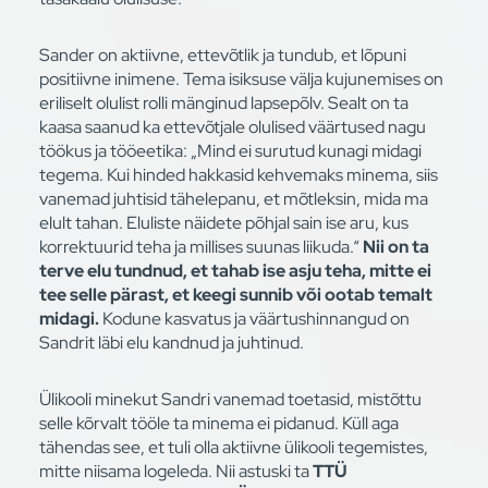
Sander on aktiivne, ettevõtlik ja tundub, et lõpuni
positiivne inimene. Tema isiksuse välja kujunemises on
eriliselt olulist rolli mänginud lapsepõlv. Sealt on ta
kaasa saanud ka ettevõtjale olulised väärtused nagu
töökus ja tööeetika: „Mind ei surutud kunagi midagi
tegema. Kui hinded hakkasid kehvemaks minema, siis
vanemad juhtisid tähelepanu, et mõtleksin, mida ma
elult tahan. Eluliste näidete põhjal sain ise aru, kus
korrektuurid teha ja millises suunas liikuda.“
Nii on ta
terve elu tundnud, et tahab ise asju teha, mitte ei
tee selle pärast, et keegi sunnib või ootab temalt
midagi.
Kodune kasvatus ja väärtushinnangud on
Sandrit läbi elu kandnud ja juhtinud.
Ülikooli minekut Sandri vanemad toetasid, mistõttu
selle kõrvalt tööle ta minema ei pidanud. Küll aga
tähendas see, et tuli olla aktiivne ülikooli tegemistes,
mitte niisama logeleda. Nii astuski ta
TTÜ