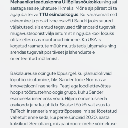
Mehaanikateaduskonna Üliõpilasnõukokku
ning sai
aastaga sealse juhatuse liikmeks. Mõne aja pärast oli ta
aga juba terve
TTÜ esinduskogus
. Kui varasemalt olid
esinemine ja proaktiivne osavõtt Sandri jaoks suured
väljakutsed, siis antud tegevused tähendasid tugevalt
mugavustsoonist välja astumist ning juba kooli lõpuks
oli ta selles osas muutunud inimene. Ka USA-s
kogetud raamatute müük muutis teda julgemaks ning
arendas tugevalt positiivset ja lahendustele
orienteeritud mõtlemist.
Bakalaureuse õpingute lõpusirgel, kui jäänud oli vaid
lõputöö kirjutamine, läks Sander tööle Normasse
innovatsiooni inseneriks. Peagi aga loodi ettevõttes
hoopis tööstustehnoloogia grupp, kuhu Sander
esimeseks inseneriks võeti. Hiljem õnnestus seda
osakonda juba ka juhtida. Sealse töö kõrvalt asus ta
TalTechi inseneeria magistriõppesse, mis sai lõpetatud
vahetult enne seda, kui perre sündisid 2020. aastal
kaksikud. See oli aeg, mis pani noore mehe võimekuse