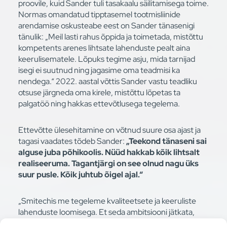
proovile, kuid Sander tuli tasakaalu säilitamisega toime.
Normas omandatud tipptasemel tootmisliinide
arendamise oskusteabe eest on Sander tänasenigi
tänulik: „Meil lasti rahus õppida ja toimetada, mistõttu
kompetents arenes lihtsate lahenduste pealt aina
keerulisematele. Lõpuks tegime asju, mida tarnijad
isegi ei suutnud ning jagasime oma teadmisi ka
nendega.“ 2022. aastal võttis Sander vastu teadliku
otsuse järgneda oma kirele, mistõttu lõpetas ta
palgatöö ning hakkas ettevõtlusega tegelema.
Ettevõtte ülesehitamine on võtnud suure osa ajast ja
tagasi vaadates tõdeb Sander:
„Teekond tänaseni sai
alguse juba põhikoolis. Nüüd hakkab kõik lihtsalt
realiseeruma. Tagantjärgi on see olnud nagu üks
suur pusle. Kõik juhtub õigel ajal.“
„Smitechis me tegeleme kvaliteetsete ja keeruliste
lahenduste loomisega. Et seda ambitsiooni jätkata,
tuleb meeskonda õigeid inimesi juurde leida, kellele