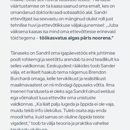
väärtustamise on ta kaasa saanud oma emalt, kes on
omandanud doktorikraadi sotsiaaltöö alal. Sandri
ettevõtjast isa seevastu on mänginud olulist rolli just
tehnilise huvi ja ettevõtlikkuse väljakujunemisel: „Juba
väiksena kaasas isa mind oma ettevõttesse erinevaid
töid tegema –
töökasvatus algas päris noorena.“
Tänaseks on Sandril oma igapäevatöös ehk juhtimise
poolt rohkemgi ja seetõttu arendab ta end teadlikult ka
selles valdkonnas. Eeskujudest rääkides toob Sander
välja, et eriliselt haakub tema nägemus Brendon
Burchardi omaga, kelle terviklikust ja realistlikust
maailmavaatest on nii mõndagi õppuseks võtta. Ilma
inseneri hariduseta ei oleks aga Sandril olnud eeldusi
ega võimalust luua ettevõte oma unistuste
valdkonnas. „Ka liialt palju lugeda ja õppida ei ole vaja,
muidu tekib info üleküllus. Tuleb osata asju enda
moodi teha, kuid samas on oluline õppida teiste
vigadest,“ toob ta välja teooria ja praktika vahelise
tasakaalu olulisuse.