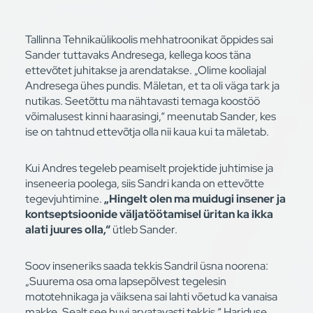
Tallinna Tehnikaülikoolis mehhatroonikat õppides sai
Sander tuttavaks Andresega, kellega koos täna
ettevõtet juhitakse ja arendatakse. „Olime kooliajal
Andresega ühes pundis. Mäletan, et ta oli väga tark ja
nutikas. Seetõttu ma nähtavasti temaga koostöö
võimalusest kinni haarasingi,“ meenutab Sander, kes
ise on tahtnud ettevõtja olla nii kaua kui ta mäletab.
Kui Andres tegeleb peamiselt projektide juhtimise ja
inseneeria poolega, siis Sandri kanda on ettevõtte
tegevjuhtimine.
„Hingelt olen ma muidugi insener ja
kontseptsioonide väljatöötamisel üritan ka ikka
alati juures olla,“
ütleb Sander.
Soov inseneriks saada tekkis Sandril üsna noorena:
„Suurema osa oma lapsepõlvest tegelesin
mototehnikaga ja väiksena sai lahti võetud ka vanaisa
makke. Sealt see huvi arvatavasti tekkis.“ Hariduse