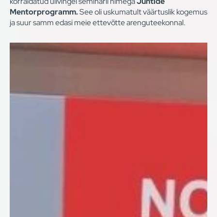
korraldatud ülivingel seminaril nimega
Juhtide
Mentorprogramm.
See oli uskumatult väärtuslik kogemus
ja suur samm edasi meie ettevõtte arenguteekonnal.