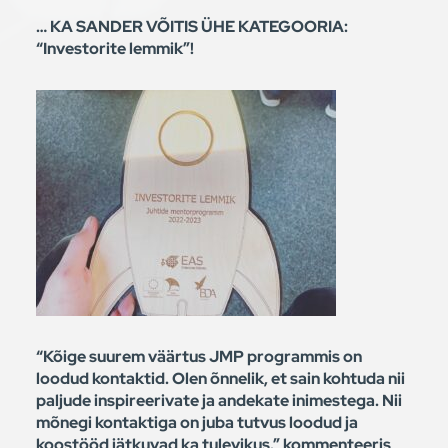
… KA SANDER VÕITIS ÜHE KATEGOORIA:
“Investorite lemmik”!
“Kõige suurem väärtus JMP programmis on
loodud kontaktid. Olen õnnelik, et sain kohtuda nii
paljude inspireerivate ja andekate inimestega. Nii
mõnegi kontaktiga on juba tutvus loodud ja
koostööd jätkuvad ka tulevikus.” kommenteeris