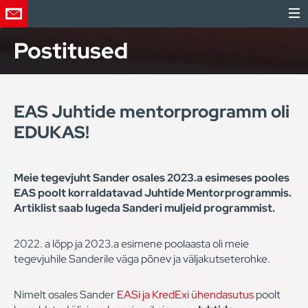
Postitused
EAS Juhtide mentorprogramm oli
EDUKAS!
Meie tegevjuht Sander osales 2023.a esimeses pooles
EAS poolt korraldatavad Juhtide Mentorprogrammis.
Artiklist saab lugeda Sanderi muljeid programmist.
2022. a lõpp ja 2023.a esimene poolaasta oli meie
tegevjuhile Sanderile väga põnev ja väljakutseterohke.
Nimelt osales Sander
EASi ja KredExi ühendasutus
poolt