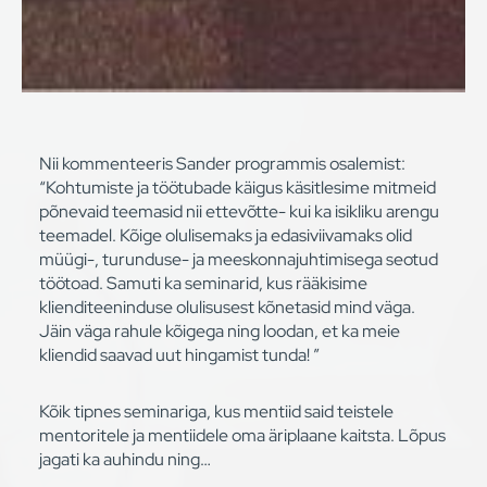
Nii kommenteeris Sander programmis osalemist:
“Kohtumiste ja töötubade käigus käsitlesime mitmeid
põnevaid teemasid nii ettevõtte- kui ka isikliku arengu
teemadel. Kõige olulisemaks ja edasiviivamaks olid
müügi-, turunduse- ja meeskonnajuhtimisega seotud
töötoad. Samuti ka seminarid, kus rääkisime
klienditeeninduse olulisusest kõnetasid mind väga.
Jäin väga rahule kõigega ning loodan, et ka meie
kliendid saavad uut hingamist tunda! ”
Kõik tipnes seminariga, kus mentiid said teistele
mentoritele ja mentiidele oma äriplaane kaitsta. Lõpus
jagati ka auhindu ning…