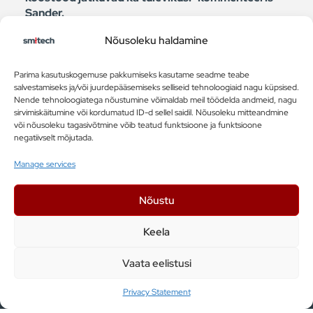
Sander.
Nõusoleku haldamine
Parima kasutuskogemuse pakkumiseks kasutame seadme teabe
salvestamiseks ja/või juurdepääsemiseks selliseid tehnoloogiaid nagu küpsised.
Nende tehnoloogiatega nõustumine võimaldab meil töödelda andmeid, nagu
Smitech
sirvimiskäitumine või kordumatud ID-d sellel saidil. Nõusoleku mitteandmine
Äripäevas:
Andres Kruglov |
või nõusoleku tagasivõtmine võib teatud funktsioone ja funktsioone
tööstuses on
Mulle meeldib,
negatiivselt mõjutada.
kriis? Robot
mida ma teen!
annab võitu juba
paari nädalaga!
Manage services
Nõustu
Keela
Vaata eelistusi
Smitech OÜ
Privacy Statement
Kesk tee 10a, Jüri 75301, Eesti