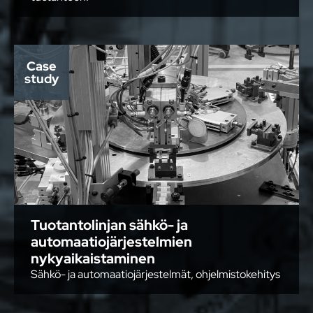
Case
study
Tuotantolinjan sähkö- ja
automaatiojärjestelmien
nykyaikaistaminen
Sähkö- ja automaatiojärjestelmät, ohjelmistokehitys