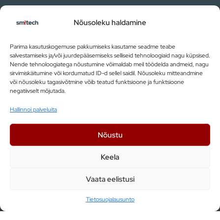
LIITY MEIHIN
Nõusoleku haldamine
TEHTY TYÖ
Parima kasutuskogemuse pakkumiseks kasutame seadme teabe
salvestamiseks ja/või juurdepääsemiseks selliseid tehnoloogiaid nagu küpsised.
PALAUTE
Nende tehnoloogiatega nõustumine võimaldab meil töödelda andmeid, nagu
sirvimiskäitumine või kordumatud ID-d sellel saidil. Nõusoleku mitteandmine
või nõusoleku tagasivõtmine võib teatud funktsioone ja funktsioone
OTA YHTEYTTÄ
negatiivselt mõjutada.
Palvelut
Hallinnoi palveluita
Nõustu
TEOLLINEN AUTOMAATIO
Keela
TUOTANNON AUTOMATISOINTI
Vaata eelistusi
TEOLLISUUSROBOTIT
Tietosuojalausunto
MASSATUOTANTO