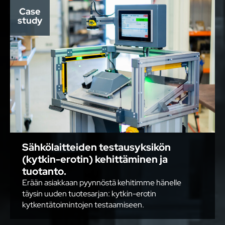
Case
study
Sähkölaitteiden testausyksikön
(kytkin-erotin) kehittäminen ja
tuotanto.
Erään asiakkaan pyynnöstä kehitimme hänelle
täysin uuden tuotesarjan: kytkin-erotin
kytkentätoimintojen testaamiseen.