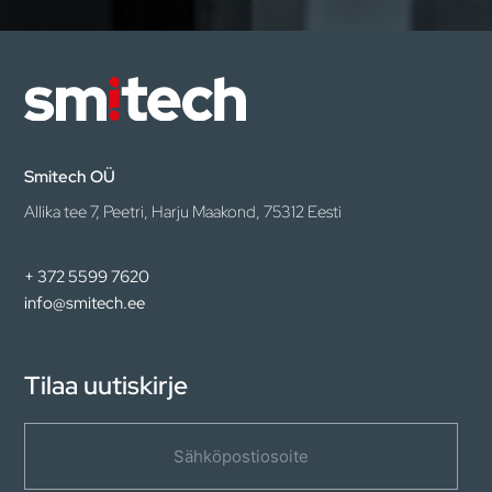
Smitech OÜ
Allika tee 7, Peetri, Harju Maakond, 75312 Eesti
+ 372 5599 7620
info@smitech.ee
Tilaa uutiskirje