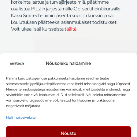
korkeinta laatua ja turvajärjestelmiä, päätimme
osallistua PILZin järjestämälle CE-sertifiointikurssille.
Kaksi Smitech-tiimin jäsentä suoritti kurssin ja sai
koulutuksen päätteeksi asianmukaiset todistukset.
Voit lukea lisää kursseista
täältä.
Nõusoleku haldamine
Parima kasutuskogemuse pakkumiseks kasutame seadme teabe
salvestamiseks ja/või juurdepääsemiseks selliseid tehnoloogiaid nagu küpsised.
Nende tehnoloogiatega nõustumine võimaldab meil töödelda andmeid, nagu
sirvimiskäitumine või kordumatud ID-d sellel saidil. Nõusoleku mitteandmine
või nõusoleku tagasivõtmine võib teatud funktsioone ja funktsioone
negatiivselt mõjutada.
Smitech OÜ
Hallinnoi palveluita
Allika tee 7, Peetri, Harju Maakond, 75312 Eesti
Nõustu