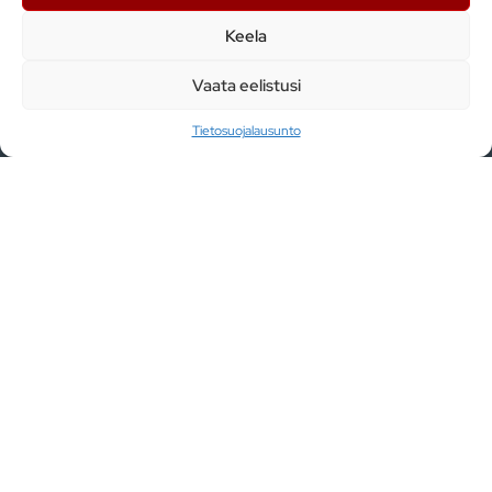
+ 372 5599 7620
Keela
info@smitech.ee
Vaata eelistusi
Tilaa uutiskirje
Tietosuojalausunto
Hyväksyn henkilötietojeni käsittelyn
LIITY