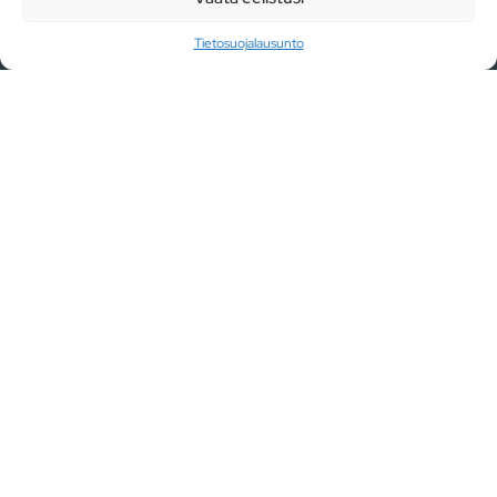
TEHTY TYÖ
Tietosuojalausunto
PALAUTE
OTA YHTEYTTÄ
Palvelut
TEOLLINEN AUTOMAATIO
TUOTANNON AUTOMATISOINTI
TEOLLISUUSROBOTIT
MASSATUOTANTO
Osallistuimme CE-
sertifiointikoulutukseen