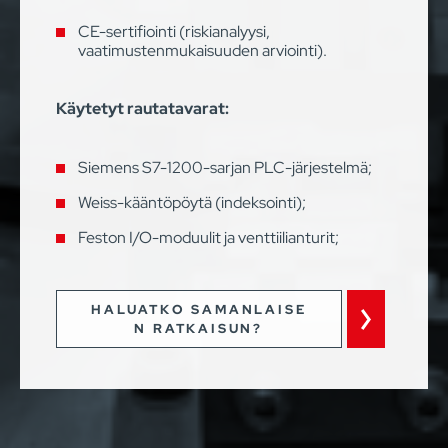
CE-sertifiointi (riskianalyysi,
vaatimustenmukaisuuden arviointi).
Käytetyt rautatavarat:
Siemens S7-1200-sarjan PLC-järjestelmä;
Weiss-kääntöpöytä (indeksointi);
Feston I/O-moduulit ja venttiilianturit;
HALUATKO SAMANLAISE
N RATKAISUN?