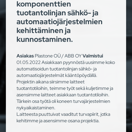
komponenttien
tuotantolinjan sähkö- ja
automaatiojärjestelmien
kehittäminen ja
kunnostaminen.
Asiakas
Plastone OÜ / ABB OY
Valmistui
01.05.2022 Asiakkaan pyynnöstä uusimme koko
automatisoidun tuotantolinjan sähkö- ja
automaatiojärjestelmät kääntöpöydällä.
Projektin aikana siirsimme laitteet
tuotantotiloihin, teimme työt sekä kuljetimme ja
asensimme laitteet asiakkaan tuotantotiloihin.
Tärkein osa työtä oli koneen turvajärjestelmien
nykyaikaistaminen.
Laitteesta puuttuivat vaaditut turvapiirit, jotka
kehitimme ja asensimme osana projektia.