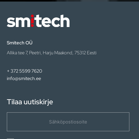
Smitech OÜ
Allika tee 7, Peetri, Harju Maakond, 75312 Eesti
+ 372 5599 7620
info@smitech.ee
Tilaa uutiskirje