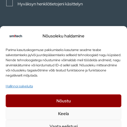
Hyväksyn henkilötietojeni käsittelyn
Nõusoleku haldamine
Parima kasutuskogemuse pakkumiseks kasutame seadme teabe
salvestamiseks ja/või juurdepääsemiseks selliseid tehnoloogiaid nagu küpsised.
Nende tehnoloogiatega nõustumine võimaldab meil töödelda andmeid, nagu
sirvimiskäitumine või kordumatud ID-d sellel saidil. Nõusoleku mitteandmine
LIITY
või nõusoleku tagasivõtmine võib teatud funktsioone ja funktsioone
negatiivselt mõjutada.
Tiedot
Hallinnoi palveluita
TIETOA MEISTÄ
Nõustu
Keela
LIITY MEIHIN
Vaata eelistusi