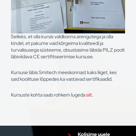
Selleks, et olla kursis valdkonna arengutega ja olla
kindel, et pakume vaid kõrgeima kvaliteedi ja
turvalisusega süsteeme, otsustasime läbida PILZ poolt
läbiviidava CE sertifitseerimise kursuse.
Kursuse läbis Smitech meeskonnast kaks liiget, kes
said koolituse lõppedes ka vastavad sertifikaadid.
Kursuste kohta saab rohkem lugeda
siit
.
Kolisime uuele