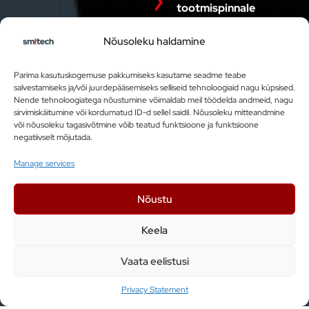
tootmispinnale
Nõusoleku haldamine
Parima kasutuskogemuse pakkumiseks kasutame seadme teabe
salvestamiseks ja/või juurdepääsemiseks selliseid tehnoloogiaid nagu küpsised.
Nende tehnoloogiatega nõustumine võimaldab meil töödelda andmeid, nagu
sirvimiskäitumine või kordumatud ID-d sellel saidil. Nõusoleku mitteandmine
Smitech OÜ
või nõusoleku tagasivõtmine võib teatud funktsioone ja funktsioone
negatiivselt mõjutada.
Kesk tee 10a, Jüri 75301, Eesti
Manage services
+ 372 5599 7620
info@smitech.ee
Nõustu
Keela
Liitu uudiskirjaga
Vaata eelistusi
Privacy Statement